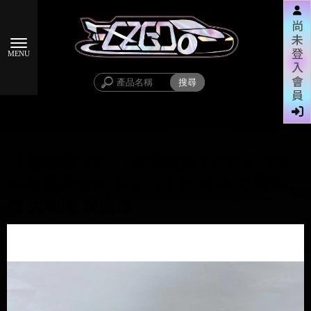
尚
未
登
入
會
員
【高總裁LED 】台灣現貨 144W工作燈
4D魚眼聚散光 12V 24V 防水 白光 照明
燈 大範圍 探照燈