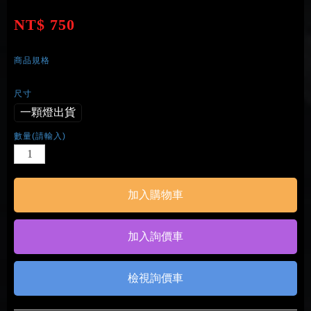
型號 : WD144W4D
NT$ 750
商品規格
尺寸
一顆燈出貨
數量(請輸入)
檢視詢價車