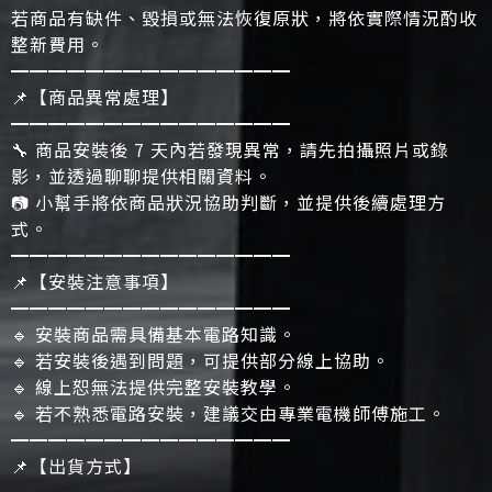
若商品有缺件、毀損或無法恢復原狀，將依實際情況酌收
整新費用。
━━━━━━━━━━━━━━━
📌【商品異常處理】
━━━━━━━━━━━━━━━
🔧 商品安裝後 7 天內若發現異常，請先拍攝照片或錄
影，並透過聊聊提供相關資料。
📷 小幫手將依商品狀況協助判斷，並提供後續處理方
式。
━━━━━━━━━━━━━━━
📌【安裝注意事項】
━━━━━━━━━━━━━━━
🔹 安裝商品需具備基本電路知識。
🔹 若安裝後遇到問題，可提供部分線上協助。
🔹 線上恕無法提供完整安裝教學。
🔹 若不熟悉電路安裝，建議交由專業電機師傅施工。
━━━━━━━━━━━━━━━
📌【出貨方式】