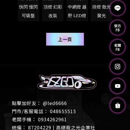
快閃 慢閃
頂燈 幻彩
中網燈 越
排燈 散光
可吸盤
改裝
野 LED燈
聚光
上一頁
@led6666
048655515
0934262961
87204229 | 高總裁之光企業社