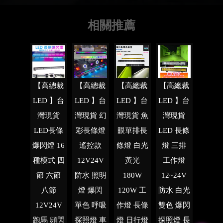
【高總裁
【高總裁
【高總裁
【高總裁
LED 】台
LED 】台
LED 】台
LED 】台
灣現貨
灣現貨 幻
灣現貨 魚
灣現貨
LED長條
彩長條燈
眼單排長
LED 長條
爆閃燈 16
遙控款
條燈 白光
燈 三排
種模式 四
12V24V
黃光
工作燈
節 六節
防水 照明
180W
12~24V
八節
燈 爆閃
120W 工
防水 白光
12V24V
單色 呼吸
作燈 長條
雙色 爆閃
跑馬 頻閃
探照燈 車
燈 日行燈
探照燈 長