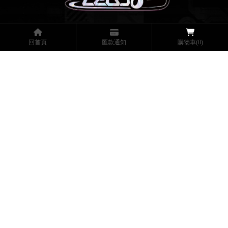
@led6666
回首頁
匯款通知
購物車
(0)
048655515
0934262961
87204229 | 高總裁之光企業社
ezgoled6666@gmail.com
彰化縣埔鹽鄉光明路一段117-7號
週一至週六 10：30～19：30
回首頁
關於我們
專營項目
購物須知
產品專區
改裝案例
最新消息
照明實錄