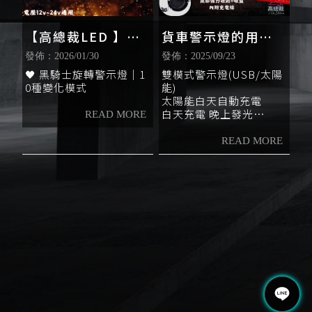
定😎
🔧 接線款設計
【高總裁LED 】台
貨車警示燈的用意
🔩 夾扣固定 安裝快速不
卡關
灣現貨 黑騎士旋轉
是什麼？／雙模式
發佈：2026/01/30
發佈：2025/09/23
夜晚不是開燈
燈 大顆 小顆10種變
警示燈新品上架
🖤 黑騎士旋轉警示燈｜1
雙模式警示燈(USB/太陽
是直接開氣場🔥🔥🔥
0種變化模式
能)
化 黃光 旋轉燈 爆
太陽能白天自動充電
閃燈 12~24V 通用
白天充電 晚上發光
可usb充電 可太陽能充電
模式:360度旋轉燈模式/
爆閃燈模式 2種