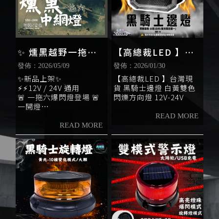
✨ 燻黑越野一拖六
【高總裁LED 】台
中網燈✨
灣現貨 黑騎士邊燈
發佈：2026/05/09
發佈：2026/01/30
白黃雙色 閃爍邊燈
✨新品上架✨
【高總裁LED 】台灣現
⚡⚡12V / 24V 通用
貨 黑騎士邊燈 白黃雙色
12V-24V
🚨 一拖六爆閃燈登場 🚨
閃爍方向燈 12V-24V
一開燈
整台車氣場直接炸開💥
🌈 顏色選擇
▪️黃光｜經典警示感⚠️
▪️幻彩｜流動變色超吸睛
✨
🎮 控制方式
▪️黃光 👉 遙控控制
10種爆閃模式⚡
3段亮度可調🔥
▪️幻彩 👉 APP操控📱
多種變化隨心切換
想低調 or 想炸街 自己決