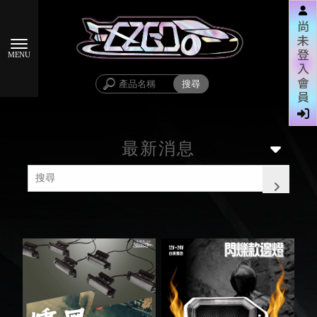
尚
未
登
入
會
員
最新消息