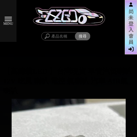
尚
未
登
入
會
員
【高總裁LED 】台灣現貨 單管汽笛喇叭
12V 吃風 喇叭 電控 氣喇叭 汽車 AIR氣
喇叭