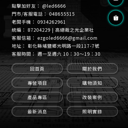
@led6666
048655515
0934262961
87204229 | 高總裁之光企業社
ezgoled6666@gmail.com
彰化縣埔鹽鄉光明路一段117-7號
週一至週六 10：30～19：30
回首頁
關於我們
專營項目
購物須知
產品專區
改裝案例
最新消息
照明實錄
貨車改裝
貨車改裝店
卡車改裝
卡車改裝店
彰化貨車改裝
彰化貨車改裝店
彰化卡車改裝