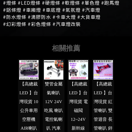
#燈條 #LED燈條 #硬燈條 #軟燈條 #單色燈 #跑馬燈
#鋁條燈 #車廂燈 #車底燈 #氣氛燈 #汽車燈
#防水燈條 #滴膠防水 #卡車大燈 #大貨車燈
#幻彩燈條 #彩色燈條 #汽車燈改裝
【高總裁
雙管金屬
【高總裁
【高總裁
LED 】台
氣喇叭
LED 】台
LED 】台
灣現貨 10
12V 24V
灣現貨 電
灣現貨 紅
公升車用
吃風 喇叭
磁閥
管喇叭 雙
空壓機
電控氣喇
12~24V
管迴音 長
AIR喇叭
叭 汽車
新幹線
管喇叭 鋅