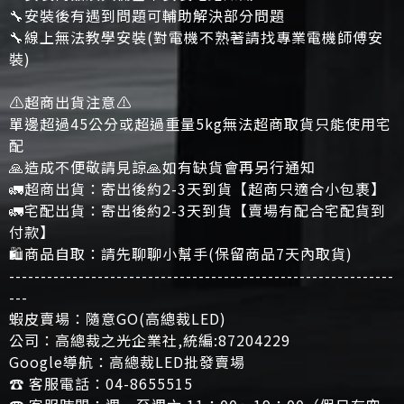
🔧安裝後有遇到問題可輔助解決部分問題
🔧線上無法教學安裝(對電機不熟著請找專業電機師傅安
裝)
⚠️超商出貨注意⚠️
單邊超過45公分或超過重量5kg無法超商取貨只能使用宅
配
🙏造成不便敬請見諒🙏如有缺貨會再另行通知
🚛超商出貨：寄出後約2-3天到貨【超商只適合小包裹】
🚛宅配出貨：寄出後約2-3天到貨【賣場有配合宅配貨到
付款】
🛍商品自取：請先聊聊小幫手(保留商品7天內取貨)
-------------------------------------------------------------
---
蝦皮賣場：隨意GO(高總裁LED)
公司：高總裁之光企業社,統編:87204229
Google導航：高總裁LED批發賣場
☎️ 客服電話：04-8655515