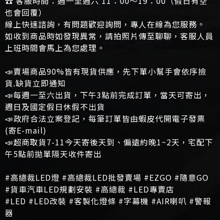
☎️ 客服時間：週一至週六 11：00～19：00（假日有空
也會回覆）
線上快速諮詢，有問題歡迎詢問，專人在線為您服務。
如收到商品時如發現異常，請拍照片傳至聊聊，客服人員
上班時間會馬上為您處理。
📣賣場商品90%皆有現貨供應，先下單小幫手會依序撿
貨.缺貨立即通知
📣每週一至六出貨，下午3點前完成訂單，當天可寄出，
週日及國定假日休假不出貨
📣政府合法立案登記，每筆訂單皆由蝦皮代開電子發票
(寄E-mail)
📣超商取貨7-11今天寄後天到、偏遠約晚1~2天，宅配下
午5點前拋單隔天收件寄出
#高總裁LED燈 #高總裁LED批發賣場 #EZGO #隨意GO
#貨車汽車LED規劃安裝 #高總裁 #LED專賣店
#LED #LED改裝 #客製化燈條 #字幕機 #AIR喇叭 #警報
器