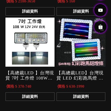
價格 $ 2100-3650
價格 $ 160
高中重低音喇叭 揚聲器
低濾波器RCA 粗線款
車用喇叭 喇叭
高音轉低音 喇叭轉重低
詳細資料
詳細資料
音
【高總裁LED 】台灣現
【高總裁LED】台灣現
貨 7吋 工作燈 108W
貨 LED 幻彩跑馬燈 硬
12~24V 白光 LED 照明
燈條 鋁條燈 12v燈條
價格 $ 370-740
價格 $ 630-1990
燈 聚散光 防水 探照燈
24v燈條 防水 120CM
霧燈
60CM
詳細資料
詳細資料