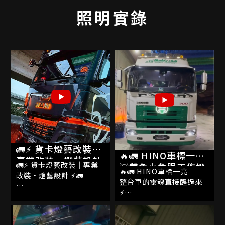
照明實錄
🚛⚡ 貨卡燈藝改裝｜
🔥🚛 HINO車標一亮
專業改裝・燈藝設計
🚛⚡ 貨卡燈藝改裝｜專業
💡雙色小魚眼工作燈
⚡🚛
🔥🚛 HINO車標一亮
改裝・燈藝設計 ⚡🚛
切換照射 ✨鋁製邊燈
整台車的靈魂直接醒過來
一路延伸 🇯🇵日式方
⚡️
不只是把燈裝上去
格尾燈點亮那瞬間
💡雙色小魚眼工作燈切換
而是把整台車的氣勢重新
照射
打造
🤍白光銳利