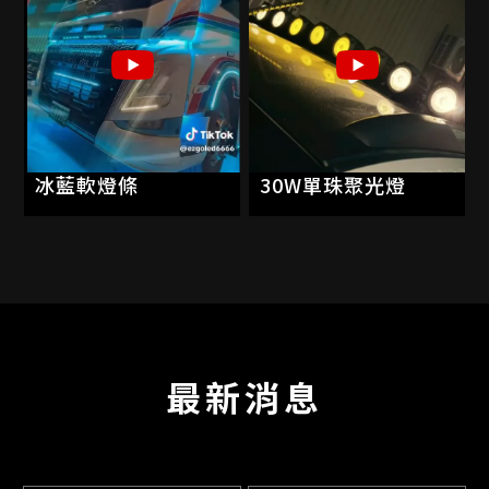
💛黃光穿霧
從配色、亮度、排列到整
夜路氣勢直接拉滿 🔥
體視覺
✨鋁製邊燈一路延伸
每一道光
車身線條俐落又乾淨
都是專屬風格的一部分🔥
晚上點燈後
整台車直接升級高級戰鬥
🔶 專業燈藝設計
感 😈
🔶 客製化改裝搭配
🇯🇵日式方格尾燈點亮那
冰藍軟燈條
30W單珠聚光燈
🔶 貨卡／工程車／商用車
瞬間
改裝
復古味直接炸出來 💥
🔶 邊燈・中網燈・尾燈・
老派魂 × 現代燈藝
工作燈配置
越看越上頭 🔥
🔶 高音喇叭・音響配置
🌍歐規長排燈一開
🔶 白天質感｜夜晚氣場
前方不是道路
是自己的主場 ⚡️
不是單純改裝
白天低調巡航 🚚
是把整台車改成自己的風
最新消息
晚上直接變成全場焦點 👀
格代表
✨
只要是店內商品
燈一開
👉 想裝？我們幫你生出來
不是經過
👉 部分轎車也能改，真的
是登場⚡