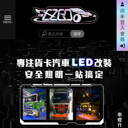
尚
未
登
入
會
員