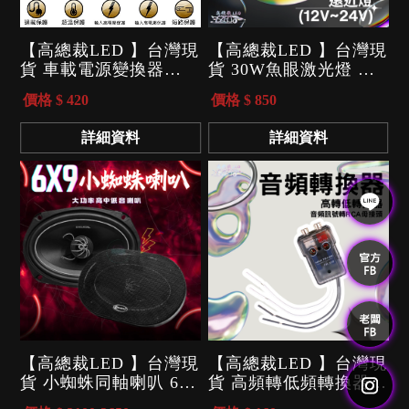
【高總裁LED 】台灣現
【高總裁LED 】台灣現
貨 車載電源變換器
貨 30W魚眼激光燈 工
24V轉12V 大功率 20A
作燈 近遠燈 黃光 白光
價格 $ 420
價格 $ 850
30A 電源轉換器 逆變
防水 高亮 12V 24V 照
轉換器
明 照輪 照地
詳細資料
詳細資料
【高總裁LED 】台灣現
【高總裁LED 】台灣現
貨 小蜘蛛同軸喇叭 6x9
貨 高頻轉低頻轉換器
吋 附網 車音響 大功率
喇叭線轉RCA TSK高轉