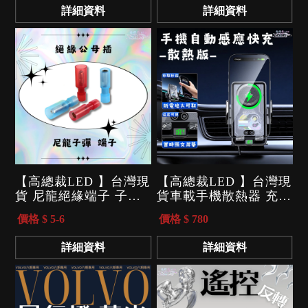
吃電 高音
無線遙控器
詳細資料
詳細資料
【高總裁LED 】台灣現
【高總裁LED 】台灣現
貨 尼龍絕緣端子 子彈
貨車載手機散熱器 充電
型公母 對接頭 子彈型
降溫神器 手機支架 風
價格 $ 5-6
價格 $ 780
公母插
扇 散熱款
詳細資料
詳細資料