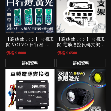
【高總裁LED 】台灣現
【高總裁LED 】台灣現
貨 VOLVO 日行燈 黃
貨 電動遙控反轉支架
光 六期 專用 日行燈 轉
車頂 隱藏式 翻轉 反轉
價格 $ 8000
價格 $ 6500
向燈
支架 長排燈 投射燈支
架 遙控 支架
詳細資料
詳細資料