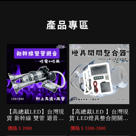
魅力！
▪️黃光 👉 遙控控制
10種爆閃模式⚡
🌈 導光尾燈 🌈
3段亮度可調🔥
產品專區
導光效果均勻細膩，讓尾
▪️幻彩 👉 APP操控📱
燈更具科技感與高級質
多種變化隨心切換
感，夜晚更加吸睛！
想低調 or 想炸街 自己決
定😎
📩 想了解更多規格、價
🔧 接線款設計
格或安裝方式，歡迎私訊
🔩 夾扣固定 安裝快速不
官方 Line：@led6666
卡關
麻煩告知商品名稱或提供
夜晚不是開燈
截圖，小幫手將立即為您
是直接開氣場🔥🔥🔥
服務！
【高總裁LED】台灣現
【高總裁LED 】台灣現
貨 新幹線 雙管 迴音喇
貨 LED燈具整合開關控
叭 氣喇叭 AIR空氣喇
制器 12V 24V 4燈 6燈
價格 $ 2000
價格 $ 3300-3900
叭 12V 24V 吃風 馬達
切換 工作燈開關 貨車