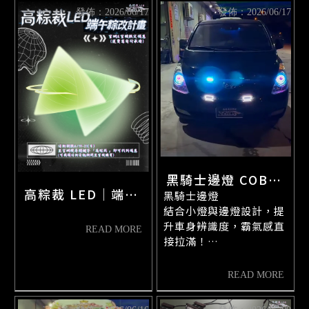
🧑‍🔧 專業師傅在現場
發佈：2026/06/17
發佈：2026/06/17
🎨 不知道要怎麼改？
✨ 白鐵管崁入小燈｜細節
沒關係，顏色、風格直接
才是真正的質感 ✨
聊
我們負責把貨車改成「你
俐落白鐵管線條
會想多看兩眼」
搭配崁入式小燈配置
💡 線路走好走滿
低調卻超有存在感⚡
💡 LED燈一開，晚上比白
從白鐵管、燈具到外觀配
天還囂張
件
📩 想改先私訊
透過烤漆搭配
📆 5 月還有空，不來就被
讓整體視覺更俐落、更有
別人改走
氣勢🔥
黑騎士邊燈 COB室
🛠️ 6 月先搶位，晚一步只
高粽裁 LED｜端午
黑騎士邊燈
內燈 新幹線喇叭
能看別人帥
✨ 消光黑
粽改計畫 正式啟動
結合小燈與邊燈設計，提
⏰ 營業時間｜週一～週六
鳥聲喇叭
✨ 精品白
10:30－22:00
升車身辨識度，霸氣感直
✨ 金屬灰
⏰ 安裝時間｜週一～週六
接拉滿！
✨ 客製化配色
10:30－20:00
COB室內燈
白天有金屬質感
⚠️ 改裝要預約，不然只能
高亮均勻照明，告別昏暗
晚上直接變成視覺焦點🔥
來聊天
車室，打造舒適明亮空
📍 Google導航：高總裁
間！
🔶 白鐵管崁燈設計