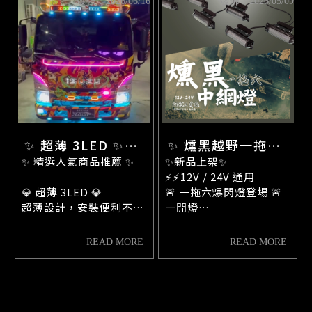
LED批發賣場
發佈：2026/06/16
發佈：2026/05/09
新幹線喇叭
🔶 客製化燈藝配置
📞 0934-262-961
🔶 側邊氣氛光感
渾厚響亮的音色，讓每次
📌 彰化縣埔鹽鄉光明路一
🔶 貨卡／工程車風格改裝
鳴笛都更有存在感！
段117-7號
🔶 質感派燈藝升級
鳥聲喇叭
獨特鳥鳴音效，吸睛度十
足，展現與眾不同的改裝
風格！
兩公升空壓機
✨ 超薄 3LED ✨
✨ 燻黑越野一拖六
✨ 精選人氣商品推薦 ✨
strands小燈 ✨導
✨新品上架✨
中網燈✨
⚡⚡12V / 24V 通用
光尾燈
💎 超薄 3LED 💎
🚨 一拖六爆閃燈登場 🚨
超薄設計，安裝便利不占
一開燈
空間，點亮車身細節質
整台車氣場直接炸開💥
感！
🌈 顏色選擇
▪️黃光｜經典警示感⚠️
🖤 Strands 小燈 🖤
▪️幻彩｜流動變色超吸睛
北歐風格外型，兼具美觀
✨
與辨識度，打造專屬燈藝
🎮 控制方式