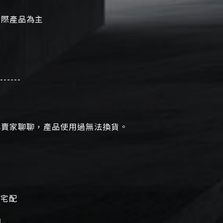
實際產品為主
------
與賣家聊聊，產品使用過無法換貨。
用宅配
】