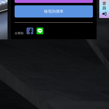
會
員
檢視詢價車
分享到