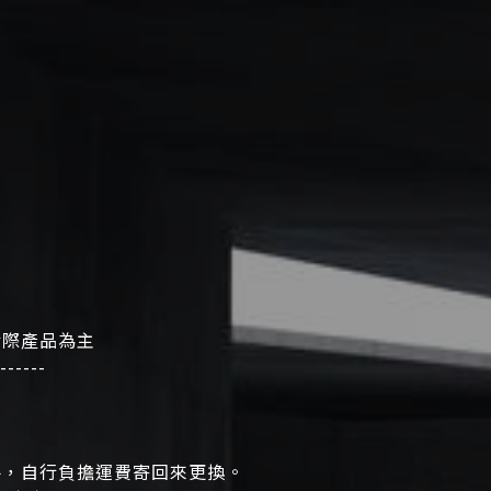
實際產品為主
------
手，自行負擔運費寄回來更換。