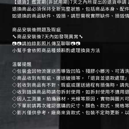
【退貨】鑑賞期(非試用期)7天之內所提出的退貨申請
退換商品必須保持全新完整狀態，包括商品本身、配
如退換的商品缺件、毀損，請恕需視實際缺件、損毀
商品安裝後問題及瑕疵
🔧商品安裝後7天內如發現異常🔧
📷📷請拍錄影照片傳至聊聊📷📷
小幫手會依照商品種類斟酌處理換貨方法
溫馨提醒
◇包裝盒因物流運送而導致凹陷、殘膠小髒污、可清
◇商品收到有瑕疵、運送破損等，「退貨並退款處理
◇若收到商品有不對、瑕疵或運送過程有損傷時，請先
◇收到錯誤商品時請勿拆封使用，如拆封使用不適用
◇因人工測量，拍攝器材，光線等原因，實物與圖片
◇下單前請再次確認選購的尺寸、顏色、款式、規格等
◇影片僅供參考，廠商來貨款式、包裝不定時更新，