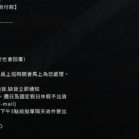
貨到付款】
------
有空也會回覆）
。
人員上班時間會馬上為您處理。
撿貨.缺貨立即通知
出，週日及國定假日休假不出貨
ail)
宅配下午5點前拋單隔天收件寄出
O