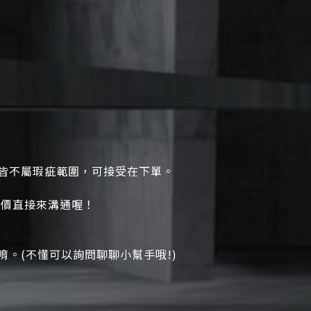
皆不屬瑕疵範圍，可接受在下單。
評價直接來溝通喔！
。(不懂可以詢問聊聊小幫手哦!)