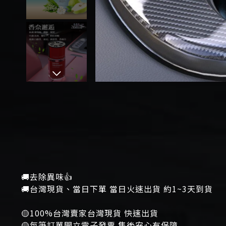
🚚去除異味👍
🚚台灣現貨、當日下單 當日火速出貨 約1~3天到貨
🟡100%台灣賣家台灣現貨 快速出貨
🟡每筆訂單開立電子發票 售後安心有保障