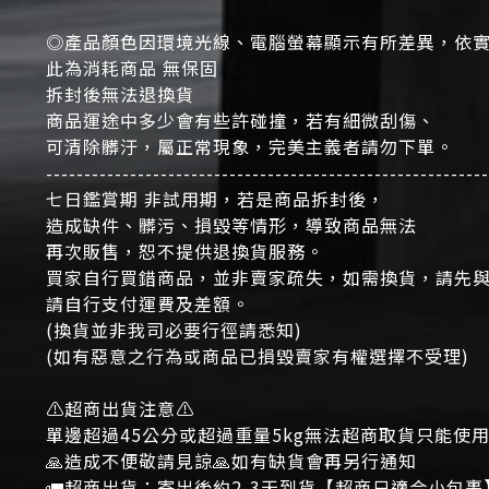
◎產品顏色因環境光線、電腦螢幕顯示有所差異，依
此為消耗商品 無保固
拆封後無法退換貨
商品運途中多少會有些許碰撞，若有細微刮傷、
可清除髒汙，屬正常現象，完美主義者請勿下單。
----------------------------------------------------------
七日鑑賞期 非試用期，若是商品拆封後，
造成缺件、髒污、損毀等情形，導致商品無法
再次販售，恕不提供退換貨服務。
買家自行買錯商品，並非賣家疏失，如需換貨，請先
請自行支付運費及差額。
(換貨並非我司必要行徑請悉知)
(如有惡意之行為或商品已損毀賣家有權選擇不受理)
⚠超商出貨注意⚠
單邊超過45公分或超過重量5kg無法超商取貨只能使
🙏造成不便敬請見諒🙏如有缺貨會再另行通知
🚛超商出貨：寄出後約2-3天到貨【超商只適合小包裹