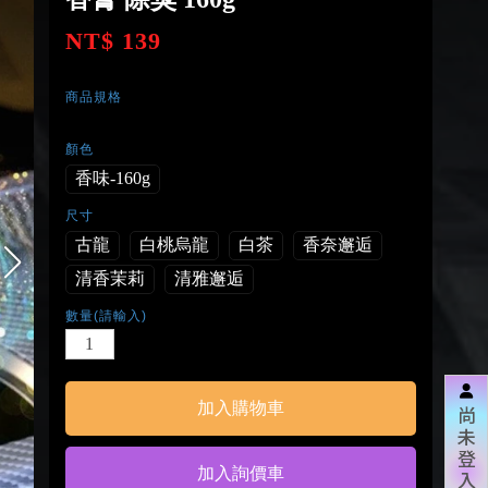
NT$ 139
商品規格
顏色
香味-160g
尺寸
古龍
白桃烏龍
白茶
香奈邂逅
清香茉莉
清雅邂逅
數量(請輸入)
尚
未
登
入