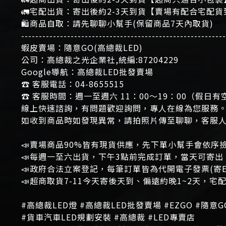
🚛宅配出貨：寄出後約2-3天到貨【賣場有配合宅配
🛍商品自取：請先聊聊小幫手(保留商品7天內取貨)
----------------------------------------------------------
蝦皮賣場：隨意GO(高總裁LED)
公司：高總裁之光企業社,統編:87204229
Google導航：高總裁LED批發賣場
☎ 客服電話：04-8655515
☎ 客服時間：週一至週六 11：00～19：00（假日
線上快速諮詢，有問題歡迎詢問，專人在線為您服務
如收到商品時如發現異常，請拍照片傳至聊聊，客服
📣賣場商品90%皆有現貨供應，先下單小幫手會依序
📣每週一至六出貨，下午3點前完成訂單，當天可寄
📣政府合法立案登記，每筆訂單皆為代開電子發票(寄E-m
📣超商取貨7-11今天寄後天到、偏遠約晚1~2天，
#高總裁LED燈 #高總裁LED批發賣場 #EZGO #隨意G
#貨車汽車LED規劃安裝 #高總裁 #LED專賣店