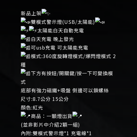
新品上架
雙模式警示燈(USB/太陽能)
太陽能白天自動充電
白天充電 晚上發光
可usb充電 可太陽能充電
模式:360度旋轉燈模式/爆閃燈模式 2
種
下方有按鈕/開關鍵/按一下可變換模
式
底部有強力磁鐵+吸盤 側邊可以鎖螺絲
尺寸:8.7公分 15公分
顏色:紅光
商品：一顆燈出貨
(並非影片中介紹2顆一組)
內附:雙模式警示燈*1 充電線*1