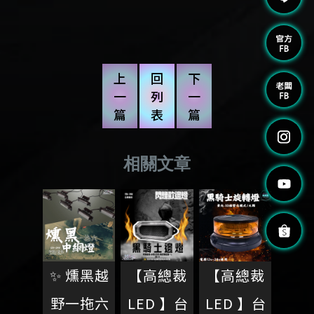
上
回
下
一
列
一
篇
表
篇
✨ 燻黑越
【高總裁
【高總裁
野一拖六
LED 】台
LED 】台