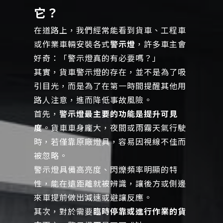
它？
在道路上，我們經常能看到貨車、工程車
或作業車輛安裝各式
警示燈
，許多車主會
好奇：「警示燈真的有必要嗎？」
其實，貨車警示燈的存在，並不是為了吸
引目光，而是為了在第一時間提醒其他用
路人注意，進而降低事故風險。
首先，
警示燈最主要的功能是提升可見
度
。貨車車身龐大，夜間或雨霧天氣行駛
時，若僅靠原廠燈具，容易因視線不佳而
被忽略。
警示燈具備高亮度、閃爍頻率明顯的特
性，能在遠距離就被辨識，讓後方或側邊
來車提前做出減速或避讓反應。
其次，對於需要
臨時停靠或進行作業的貨