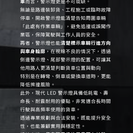
車
而言，警示燈更是不可或缺。
無論是路邊裝卸貨、工程施工或臨時故障
停車，開啟警示燈能清楚告知周圍車輛
「此處有作業車輛」，避免追撞或誤闖作
業區，保障駕駛與工作人員的安全。
再者，警示燈也能
清楚標示車輛行進方向
與車身輪廓
，在視線不良的情況下，透過
側邊警示燈、尾部警示燈的配置，可讓其
他用路人更清楚判斷貨車位置與動向
特別是在轉彎、倒車或變換車道時，更能
降低擦撞風險。
此外，現代 LED 警示燈具備低耗電、壽
命長、耐震耐用的優點，非常適合長時間
行駛與高頻率使用的貨車。
透過專業規劃與合法安裝，既能提升安全
性，也能兼顧實用與穩定性。